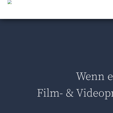
02392 / 80 78 77 5
info@freiwerk.de
Wenn e
Film- & Videop