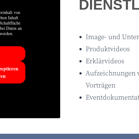
DIENST
erinhalt von
chen Inhalt
Schaltfläche
abei Daten an
 werden.
Image- und Unte
Produktvideos
Erklärvideos
zeptieren
Aufzeichnungen 
ren
Vorträgen
Eventdokumentati